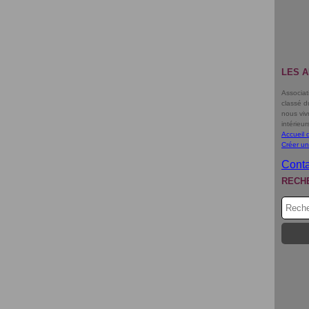
LES A
Associat
classé d
nous viv
intérieur
Accueil 
Créer un
Conta
RECH