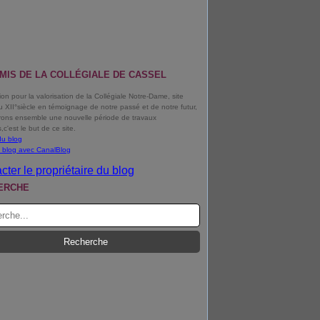
MIS DE LA COLLÉGIALE DE CASSEL
ion pour la valorisation de la Collégiale Notre-Dame, site
u XII°siècle en témoignage de notre passé et de notre futur,
rons ensemble une nouvelle période de travaux
s,c'est le but de ce site.
du blog
 blog avec CanalBlog
cter le propriétaire du blog
ERCHE