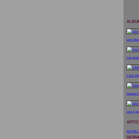
ALBU
Les vitra
Les Sain
L'AG 20
Cassel 
Les 4 jo
ARTI
NOTRE 
DERN