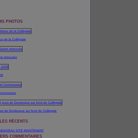
MS PHOTOS
ux de la Collégiale
ts retrouvés
09
Cornemuses
urs de Dunkerque sur fond de Collégiale
CLES RÉCENTS
NOUVEAU SITE MAINTENANT
IERS COMMENTAIRES