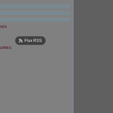
IVES
ier
(1)
Flux RSS
GORIES